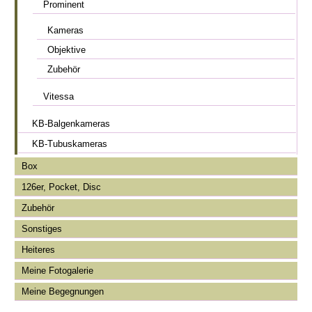
Prominent
Kameras
Objektive
Zubehör
Vitessa
KB-Balgenkameras
KB-Tubuskameras
Box
126er, Pocket, Disc
Zubehör
Sonstiges
Heiteres
Meine Fotogalerie
Meine Begegnungen