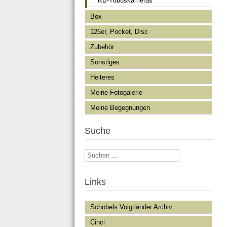
KB-Tubuskameras
Box
126er, Pocket, Disc
Zubehör
Sonstiges
Heiteres
Meine Fotogalerie
Meine Begegnungen
Suche
Suchen
...
Links
Schöbels Voigtländer Archiv
Cinci