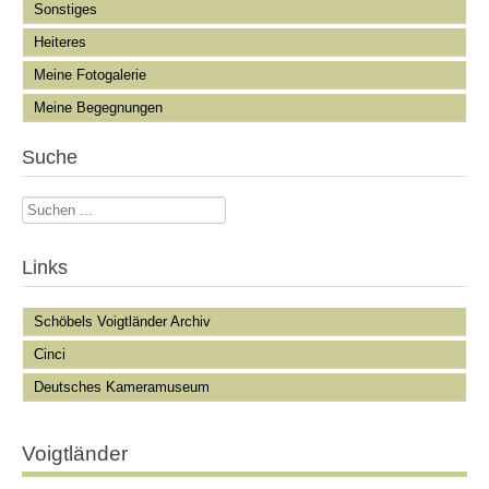
Sonstiges
Heiteres
Meine Fotogalerie
Meine Begegnungen
Suche
Suchen
...
Links
Schöbels Voigtländer Archiv
Cinci
Deutsches Kameramuseum
Voigtländer