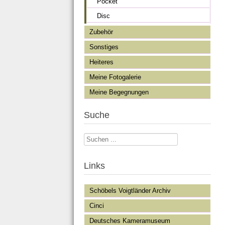
Pocket
Disc
Zubehör
Sonstiges
Heiteres
Meine Fotogalerie
Meine Begegnungen
Suche
Suchen
...
Links
Schöbels Voigtländer Archiv
Cinci
Deutsches Kameramuseum